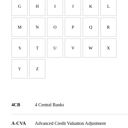
G
H
I
J
K
L
M
N
O
P
Q
R
S
T
U
V
W
X
Y
Z
4CB
4 Central Banks
A-CVA
Advanced Credit Valuation Adjustment