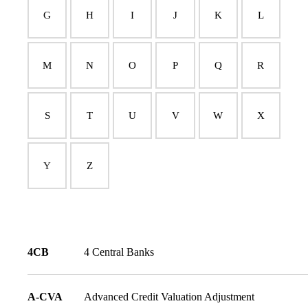
G
H
I
J
K
L
M
N
O
P
Q
R
S
T
U
V
W
X
Y
Z
4CB
4 Central Banks
A-CVA
Advanced Credit Valuation Adjustment