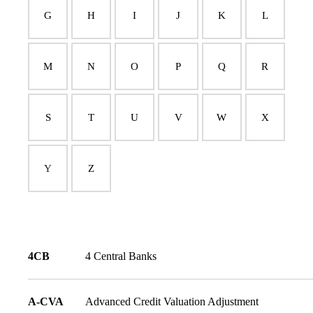
G
H
I
J
K
L
M
N
O
P
Q
R
S
T
U
V
W
X
Y
Z
4CB
4 Central Banks
A-CVA
Advanced Credit Valuation Adjustment