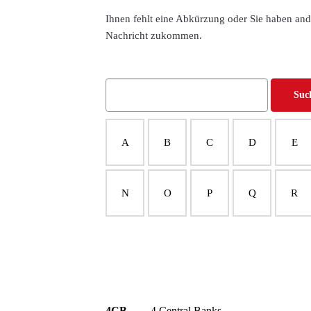
Ihnen fehlt eine Abkürzung oder Sie haben an
Nachricht zukommen.
A
B
C
D
E
N
O
P
Q
R
4CB
4 Central Banks