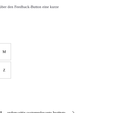
über den Feedback-Button eine kurze
M
Z
I
anderweitig systemrelevante Institute