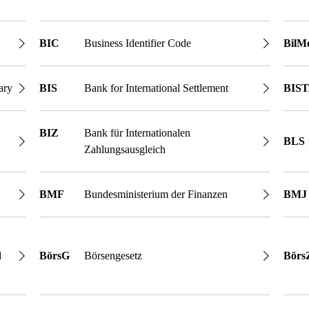
BIC
Business Identifier Code
BilM
ary
BIS
Bank for International Settlement
BIS
BIZ
Bank für Internationalen
BLS
Zahlungsausgleich
BMF
Bundesministerium der Finanzen
BMJ
d
BörsG
Börsengesetz
Börs