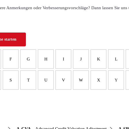
dere Anmerkungen oder Verbesserungsvorschläge? Dann lassen Sie uns 
F
G
H
I
J
K
L
S
T
U
V
W
X
Y
A-CVA
Advanced Credit Valuation Adjustment
A-SR