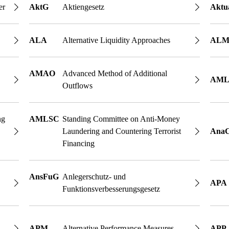
er
AktG
Aktiengesetz
Aktu
ALA
Alternative Liquidity Approaches
AL
AMAO
Advanced Method of Additional
AM
Outflows
ng
AMLSC
Standing Committee on Anti-Money
Laundering and Countering Terrorist
AnaC
Financing
AnsFuG
Anlegerschutz- und
APA
Funktionsverbesserungsgesetz
APM
Alternative Performance Measures
APP