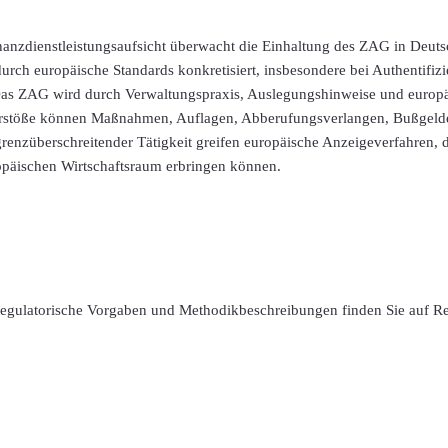
inanzdienstleistungsaufsicht überwacht die Einhaltung des ZAG in Deut
ch europäische Standards konkretisiert, insbesondere bei Authentifizie
as ZAG wird durch Verwaltungspraxis, Auslegungshinweise und europäi
 Verstöße können Maßnahmen, Auflagen, Abberufungsverlangen, Bußgeld
grenzüberschreitender Tätigkeit greifen europäische Anzeigeverfahren, d
opäischen Wirtschaftsraum erbringen können.
 regulatorische Vorgaben und Methodikbeschreibungen finden Sie auf R