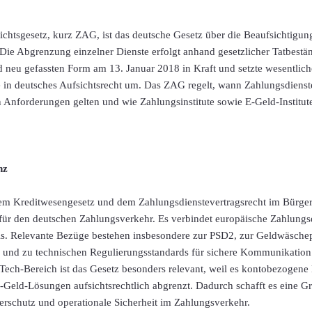
ichtsgesetz, kurz ZAG, ist das deutsche Gesetz über die Beaufsichtigu
Die Abgrenzung einzelner Dienste erfolgt anhand gesetzlicher Tatbest
nd neu gefassten Form am 13. Januar 2018 in Kraft und setzte wesentli
e in deutsches Aufsichtsrecht um. Das ZAG regelt, wann Zahlungsdienste 
 Anforderungen gelten und wie Zahlungsinstitute sowie E-Geld-Institute
nz
m Kreditwesengesetz und dem Zahlungsdienstevertragsrecht im Bürger
für den deutschen Zahlungsverkehr. Es verbindet europäische Zahlungsd
xis. Relevante Bezüge bestehen insbesondere zur PSD2, zur Geldwäschep
 und zu technischen Regulierungsstandards für sichere Kommunikation
ech-Bereich ist das Gesetz besonders relevant, weil es kontobezogene 
Geld-Lösungen aufsichtsrechtlich abgrenzt. Dadurch schafft es eine Gr
rschutz und operationale Sicherheit im Zahlungsverkehr.