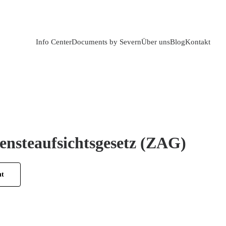
Info Center
Documents by Severn
Über uns
Blog
Kontakt
ensteaufsichtsgesetz (ZAG)
ht