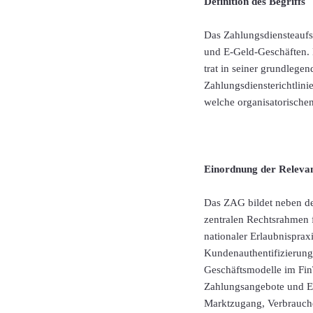
Definition des Begriffs
Das Zahlungsdiensteaufs
und E-Geld-Geschäften. 
trat in seiner grundlege
Zahlungsdiensterichtlini
welche organisatorischen
Einordnung der Releva
Das ZAG bildet neben de
zentralen Rechtsrahmen 
nationaler Erlaubnispra
Kundenauthentifizierung
Geschäftsmodelle im FinT
Zahlungsangebote und E-
Marktzugang, Verbrauche