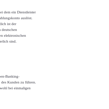
ei dem ein Dienstleister
ahlungskonto auslöst.
ich ist der
m deutschen
den elektronischen
rlich sind.
Open-Banking-
o des Kunden zu führen.
owohl bei einmaligen