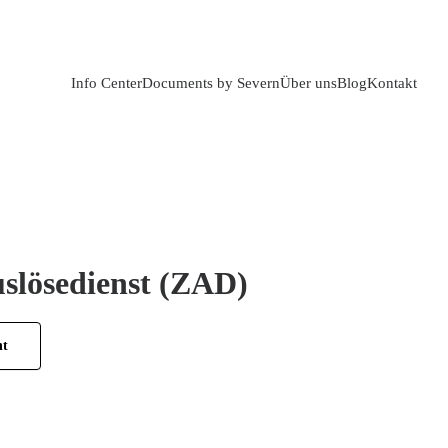
Info Center
Documents by Severn
Über uns
Blog
Kontakt
slösedienst (ZAD)
ht