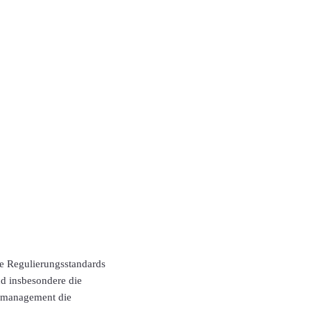
he Regulierungsstandards
nd insbesondere die
komanagement die