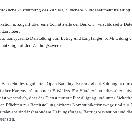
drückliche Zustimmung des Zahlers, b. sichere Kundenauthentifizierung
.
ion a. Zugriff über eine Schnittstelle der Bank, b. verschlüsselte Dat
ittanbieters.
: a. transparente Darstellung von Betrag und Empfänger, b. Mitteilung d
nnutzung auf den Zahlungszweck.
er Baustein des regulierten Open Banking. Er ermöglicht Zahlungen dir
scher Kartenverfahren oder E-Wallets. Für Händler kann dies alternati
 ist wesentlich, dass der Dienst nur mit Einwilligung und unter Sicherh
hen Pflichten zur Bereitstellung sicherer Kommunikationswege und zur 
ich relevant sind insbesondere Haftungsfragen, Betrugsprävention und d
Diensten.