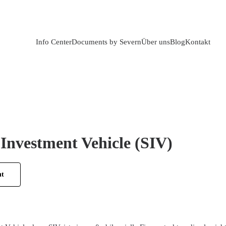
Info Center
Documents by Severn
Über uns
Blog
Kontakt
 Investment Vehicle (SIV)
ht