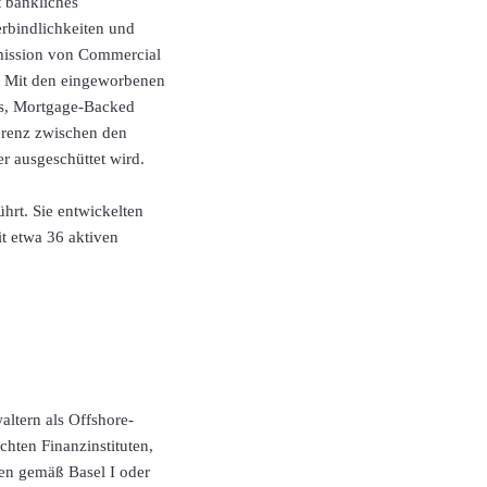
t bankliches
erbindlichkeiten und
 Emission von Commercial
n. Mit den eingeworbenen
ies, Mortgage-Backed
erenz zwischen den
r ausgeschüttet wird.
hrt. Sie entwickelten
t etwa 36 aktiven
tern als Offshore-
chten Finanzinstituten,
gen gemäß Basel I oder