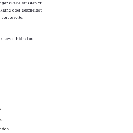
mögenswerte mussten zu
klung oder gescheitert.
 verbesserter
nk sowie Rhineland
g
g
ation