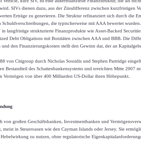
 Vehicle, kurz SIV, ist eine außerbilanzielle Finanzstruktur, die als nich
t wird. SIVs dienen dazu, aus der Zinsdifferenz zwischen kurzfristigen V
erten Erträge zu generieren. Die Struktur refinanziert sich durch die
gen Schuldverschreibungen, die typischerweise mit AAA bewertet wurde
IV in langfristige strukturierte Finanzprodukte wie Asset-Backed Securit
ralized Debt Obligations mit Bonitäten zwischen AAA und BBB. Die Diff
 und den Finanzierungskosten stellt den Gewinn dar, der an Kapitalgebe
8 von Citigroup durch Nicholas Sossidis und Stephen Partridge eingefü
en Bestandteil des Schattenbankensystems und erreichten Mitte 2007 mi
m Vermögen von über 400 Milliarden US-Dollar ihren Höhepunkt.
ndung
h von großen Geschäftsbanken, Investmentbanken und Vermögensverwal
t, meist in Steueroasen wie den Cayman Islands oder Jersey. Sie ermögli
n Hebelwirkung zu nutzen, ohne regulatorische Eigenkapitalanforderun