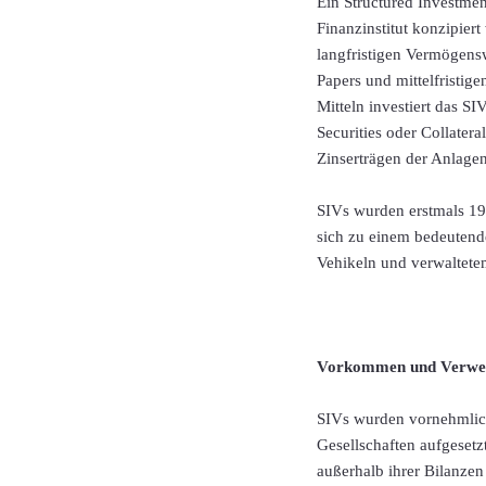
Ein Structured Investment
Finanzinstitut konzipier
langfristigen Vermögensw
Papers und mittelfristi
Mitteln investiert das S
Securities oder Collate
Zinserträgen der Anlagen
SIVs wurden erstmals 198
sich zu einem bedeutend
Vehikeln und verwaltete
Vorkommen und Verwe
SIVs wurden vornehmlic
Gesellschaften aufgesetz
außerhalb ihrer Bilanze