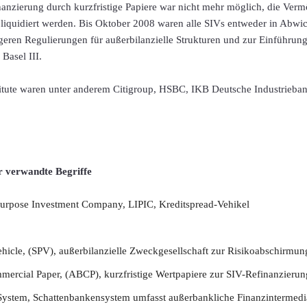
nanzierung durch kurzfristige Papiere war nicht mehr möglich, die Ver
n liquidiert werden. Bis Oktober 2008 waren alle SIVs entweder in Abwic
ngeren Regulierungen für außerbilanzielle Strukturen und zur Einführung
 Basel III.
titute waren unter anderem Citigroup, HSBC, IKB Deutsche Industrieba
r verwandte Begriffe
Purpose Investment Company, LIPIC, Kreditspread-Vehikel
ehicle, (SPV), außerbilanzielle Zweckgesellschaft zur Risikoabschirmun
ercial Paper, (ABCP), kurzfristige Wertpapiere zur SIV-Refinanzierun
ystem, Schattenbankensystem umfasst außerbankliche Finanzintermedi