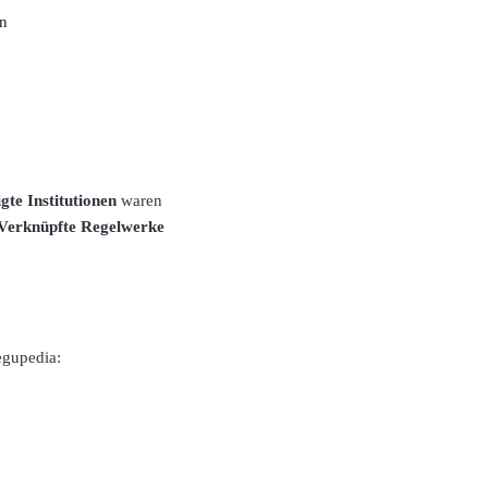
en
igte Institutionen
waren
Verknüpfte Regelwerke
egupedia: