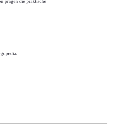
en prägen die praktische
egupedia: