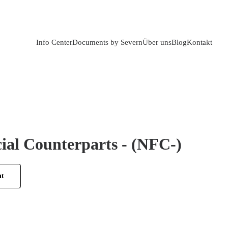
Info Center
Documents by Severn
Über uns
Blog
Kontakt
ial Counterparts - (NFC-)
ht