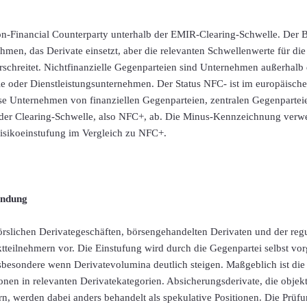
n-Financial Counterparty unterhalb der EMIR-Clearing-Schwelle. Der Be
ehmen, das Derivate einsetzt, aber die relevanten Schwellenwerte für die
erschreitet. Nichtfinanzielle Gegenparteien sind Unternehmen außerhalb
ie oder Dienstleistungsunternehmen. Der Status NFC- ist im europäisch
se Unternehmen von finanziellen Gegenparteien, zentralen Gegenparteie
der Clearing-Schwelle, also NFC+, ab. Die Minus-Kennzeichnung verwei
Risikoeinstufung im Vergleich zu NFC+.
ndung
slichen Derivategeschäften, börsengehandelten Derivaten und der regu
ktteilnehmern vor. Die Einstufung wird durch die Gegenpartei selbst 
nsbesondere wenn Derivatevolumina deutlich steigen. Maßgeblich ist di
ionen in relevanten Derivatekategorien. Absicherungsderivate, die objekt
rn, werden dabei anders behandelt als spekulative Positionen. Die Prüfu