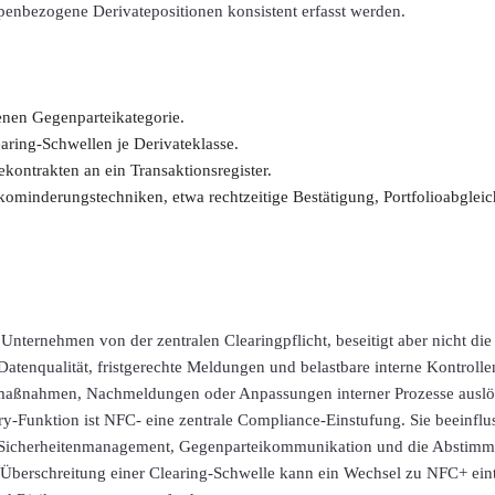
penbezogene Derivatepositionen konsistent erfasst werden.
genen Gegenparteikategorie.
ring-Schwellen je Derivateklasse.
ontrakten an ein Transaktionsregister.
minderungstechniken, etwa rechtzeitige Bestätigung, Portfolioabgleich
 Unternehmen von der zentralen Clearingpflicht, beseitigt aber nicht di
Datenqualität, fristgerechte Meldungen und belastbare interne Kontrollen
smaßnahmen, Nachmeldungen oder Anpassungen interner Prozesse auslö
-Funktion ist NFC- eine zentrale Compliance-Einstufung. Sie beeinflu
 Sicherheitenmanagement, Gegenparteikommunikation und die Abstim
 Überschreitung einer Clearing-Schwelle kann ein Wechsel zu NFC+ ein