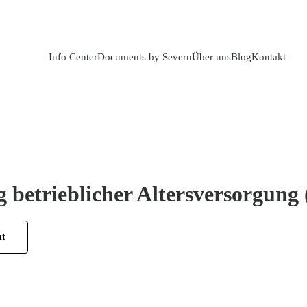
Info Center
Documents by Severn
Über uns
Blog
Kontakt
g betrieblicher Altersversorgung
ht