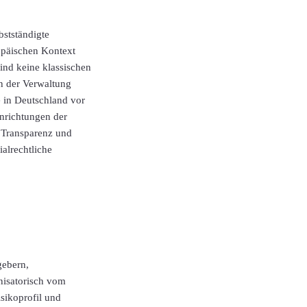
bstständigte
opäischen Kontext
sind keine klassischen
n der Verwaltung
e in Deutschland vor
nrichtungen der
, Transparenz und
ialrechtliche
gebern,
nisatorisch vom
sikoprofil und