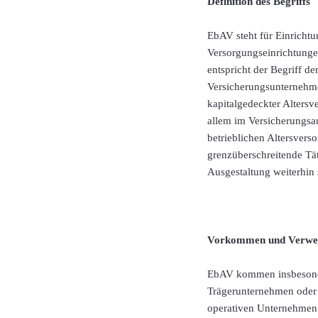
Definition des Begriffs
EbAV steht für Einrichtu
Versorgungseinrichtungen
entspricht der Begriff d
Versicherungsunternehme
kapitalgedeckter Altersv
allem im Versicherungsa
betrieblichen Altersvers
grenzüberschreitende Täti
Ausgestaltung weiterhin s
Vorkommen und Verwe
EbAV kommen insbesonde
Trägerunternehmen oder 
operativen Unternehmen z