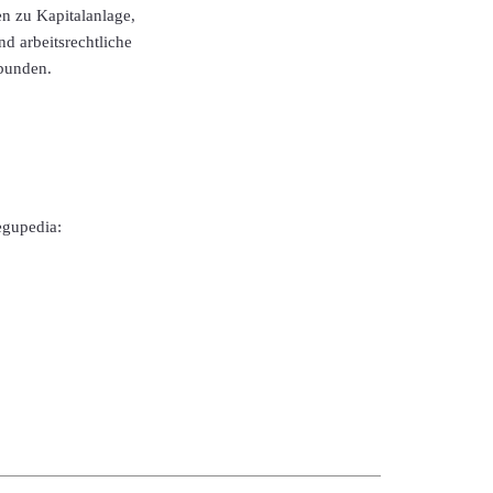
n zu Kapitalanlage,
d arbeitsrechtliche
rbunden.
egupedia: