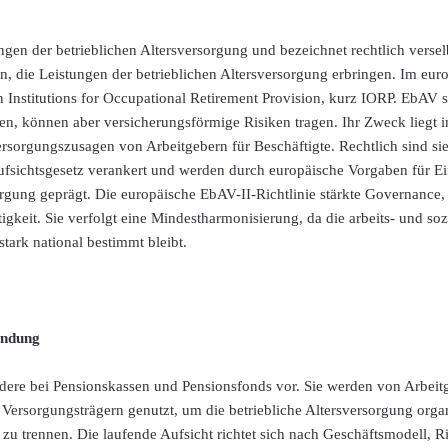
ngen der betrieblichen Altersversorgung und bezeichnet rechtlich versel
, die Leistungen der betrieblichen Altersversorgung erbringen. Im eur
en Institutions for Occupational Retirement Provision, kurz IORP. EbAV 
n, können aber versicherungsförmige Risiken tragen. Ihr Zweck liegt i
ersorgungszusagen von Arbeitgebern für Beschäftigte. Rechtlich sind si
ufsichtsgesetz verankert und werden durch europäische Vorgaben für Ei
orgung geprägt. Die europäische EbAV-II-Richtlinie stärkte Governance
gkeit. Sie verfolgt eine Mindestharmonisierung, da die arbeits- und soz
tark national bestimmt bleibt.
ndung
re bei Pensionskassen und Pensionsfonds vor. Sie werden von Arbeit
Versorgungsträgern genutzt, um die betriebliche Altersversorgung orga
u trennen. Die laufende Aufsicht richtet sich nach Geschäftsmodell, Ri