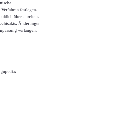
hnische
 Verfahren festlegen.
altlich überschreiten.
Rechtsakts. Änderungen
Anpassung verlangen.
egupedia: