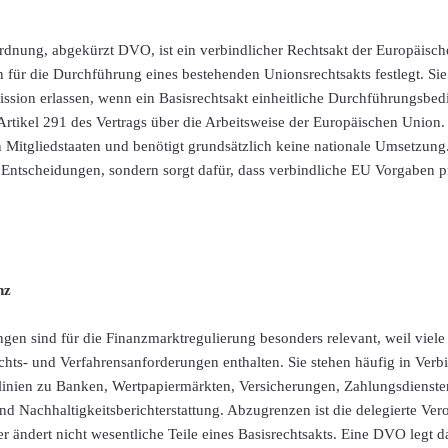
dnung, abgekürzt DVO, ist ein verbindlicher Rechtsakt der Europäisch
 für die Durchführung eines bestehenden Unionsrechtsakts festlegt. Sie
sion erlassen, wenn ein Basisrechtsakt einheitliche Durchführungsbed
 Artikel 291 des Vertrags über die Arbeitsweise der Europäischen Union.
 Mitgliedstaaten und benötigt grundsätzlich keine nationale Umsetzung. 
 Entscheidungen, sondern sorgt dafür, dass verbindliche EU Vorgaben pr
nz
en sind für die Finanzmarktregulierung besonders relevant, weil viel
sichts- und Verfahrensanforderungen enthalten. Sie stehen häufig in Ver
inien zu Banken, Wertpapiermärkten, Versicherungen, Zahlungsdienste
 Nachhaltigkeitsberichterstattung. Abzugrenzen ist die delegierte Ver
 ändert nicht wesentliche Teile eines Basisrechtsakts. Eine DVO legt d