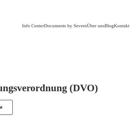
Info Center
Documents by Severn
Über uns
Blog
Kontakt
ungsverordnung (DVO)
ht