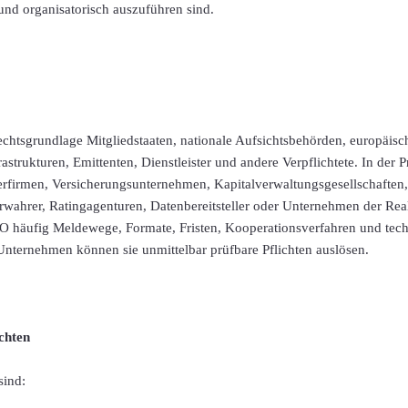
und organisatorisch auszuführen sind.
echtsgrundlage Mitgliedstaaten, nationale Aufsichtsbehörden, europäis
rastrukturen, Emittenten, Dienstleister und andere Verpflichtete. In der 
ierfirmen, Versicherungsunternehmen, Kapitalverwaltungsgesellschaften, 
rwahrer, Ratingagenturen, Datenbereitsteller oder Unternehmen der Realw
 häufig Meldewege, Formate, Fristen, Kooperationsverfahren und tec
 Unternehmen können sie unmittelbar prüfbare Pflichten auslösen.
chten
sind: