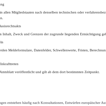
ung
n allen Mitgliedstaaten nach denselben technischen oder verfahrensbez
n.
asisrechtsakts
n Inhalt, Zweck und Grenzen der zugrunde liegenden Ermächtigung g
eln
erden Meldeformulare, Datenfelder, Schwellenwerte, Fristen, Berechn
.
Inkrafttreten
mtsblatt veröffentlicht und gilt ab dem dort bestimmten Zeitpunkt.
en entstehen häufig nach Konsultationen, Entwürfen europäischer Au