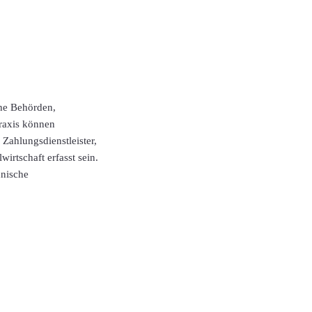
che Behörden,
Praxis können
Zahlungsdienstleister,
irtschaft erfasst sein.
hnische