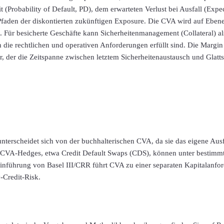
t (Probability of Default, PD), dem erwarteten Verlust bei Ausfall (Exp
faden der diskontierten zukünftigen Exposure. Die CVA wird auf Ebene
. Für besicherte Geschäfte kann Sicherheitenmanagement (Collateral) a
 die rechtlichen und operativen Anforderungen erfüllt sind. Die Margi
er, der die Zeitspanne zwischen letztem Sicherheitenaustausch und Glatts
nterscheidet sich von der buchhalterischen CVA, da sie das eigene Aus
t. CVA-Hedges, etwa Credit Default Swaps (CDS), können unter bestim
Einführung von Basel III/CRR führt CVA zu einer separaten Kapitalanf
-Credit-Risk.