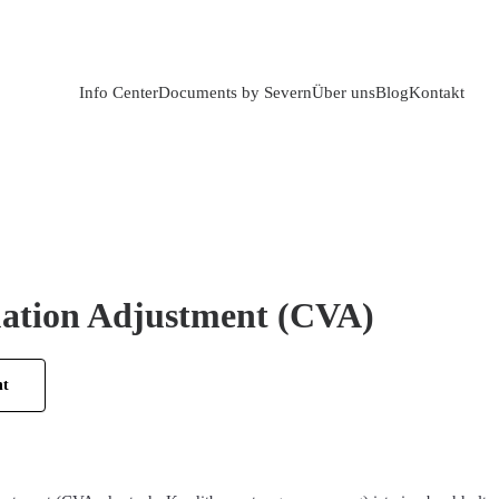
Info Center
Documents by Severn
Über uns
Blog
Kontakt
uation Adjustment (CVA)
ht