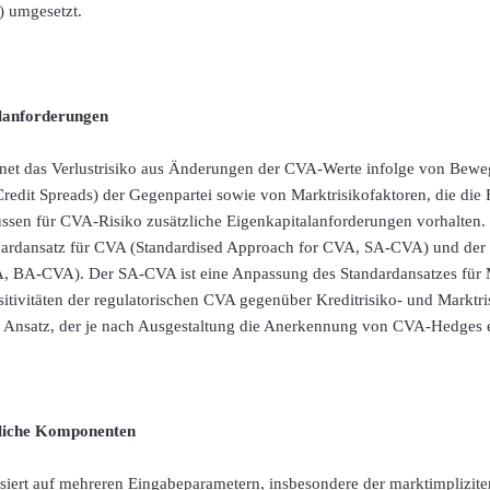
) umgesetzt.
lanforderungen
net das Verlustrisiko aus Änderungen der CVA-Werte infolge von Bew
Credit Spreads) der Gegenpartei sowie von Marktrisikofaktoren, die die
ssen für CVA-Risiko zusätzliche Eigenkapitalanforderungen vorhalten.
dardansatz für CVA (Standardised Approach for CVA, SA-CVA) und der 
, BA‑CVA). Der SA-CVA ist eine Anpassung des Standardansatzes für M
tivitäten der regulatorischen CVA gegenüber Kreditrisiko- und Marktr
er Ansatz, der je nach Ausgestaltung die Anerkennung von CVA-Hedges e
liche Komponenten
ert auf mehreren Eingabeparametern, insbesondere der marktimplizite