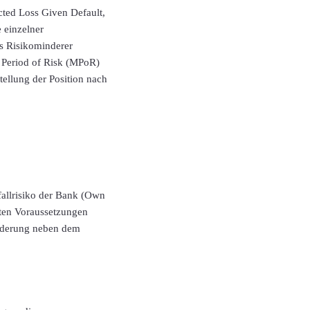
ected Loss Given Default,
 einzelner
ls Risikominderer
n Period of Risk (MPoR)
tellung der Position nach
fallrisiko der Bank (Own
mten Voraussetzungen
orderung neben dem