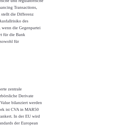
ische und regulatorische
ancing Transactions,
tellt die Differenz
usfallrisiko des
e, wenn die Gegenpartei
t für die Bank
 sowohl für
rte zentrale
rbörsliche Derivate
 Value bilanziert werden
ework ist CVA in MAR50
ankert. In der EU wird
andards der European