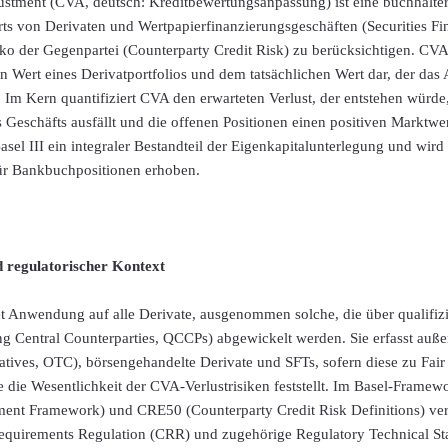
ustment (CVA, deutsch: Kreditbewertungsanpassung) ist eine buchhalter
s von Derivaten und Wertpapierfinanzierungsgeschäften (Securities Fin
iko der Gegenpartei (Counterparty Credit Risk) zu berücksichtigen. CVA s
n Wert eines Derivatportfolios und dem tatsächlichen Wert dar, der das A
 Im Kern quantifiziert CVA den erwarteten Verlust, der entstehen würd
 Geschäfts ausfällt und die offenen Positionen einen positiven Marktwer
asel III ein integraler Bestandteil der Eigenkapitalunterlegung und wird
ür Bankbuchpositionen erhoben.
 regulatorischer Kontext
 Anwendung auf alle Derivate, ausgenommen solche, die über qualifizie
g Central Counterparties, QCCPs) abgewickelt werden. Sie erfasst auße
tives, OTC), börsengehandelte Derivate und SFTs, sofern diese zu Fair
 die Wesentlichkeit der CVA-Verlustrisiken feststellt. Im Basel-Fram
tment Framework) und CRE50 (Counterparty Credit Risk Definitions) ver
equirements Regulation (CRR) und zugehörige Regulatory Technical St