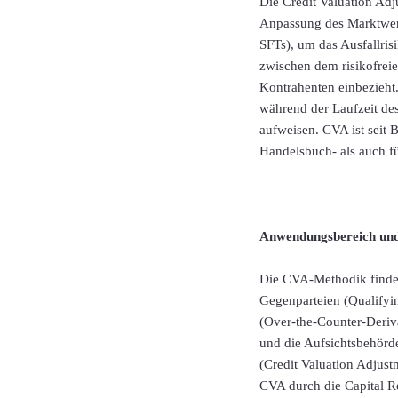
Die Credit Valuation Adj
Anpassung des Marktwert
SFTs), um das Ausfallris
zwischen dem risikofreie
Kontrahenten einbezieht.
während der Laufzeit des
aufweisen. CVA ist seit B
Handelsbuch- als auch f
Anwendungsbereich und
Die CVA-Methodik findet
Gegenparteien (Qualifyin
(Over-the-Counter-Deriva
und die Aufsichtsbehörde
(Credit Valuation Adjus
CVA durch die Capital R