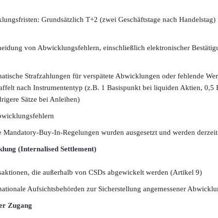
lungsfristen: Grundsätzlich T+2 (zwei Geschäftstage nach Handelstag) 
dung von Abwicklungsfehlern, einschließlich elektronischer Bestäti
matische Strafzahlungen für verspätete Abwicklungen oder fehlende Wer
affelt nach Instrumententyp (z.B. 1 Basispunkt bei liquiden Aktien, 0,5
drigere Sätze bei Anleihen)
bwicklungsfehlern
e Mandatory-Buy-In-Regelungen wurden ausgesetzt und werden derzeit 
klung (Internalised Settlement)
nsaktionen, die außerhalb von CSDs abgewickelt werden (Artikel 9)
tionale Aufsichtsbehörden zur Sicherstellung angemessener Abwicklu
der Zugang