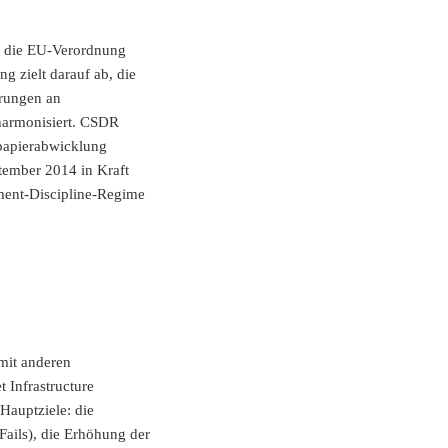
st die EU-Verordnung
 zielt darauf ab, die
erungen an
 harmonisiert. CSDR
tpapierabwicklung
tember 2014 in Kraft
ement-Discipline-Regime
mit anderen
 Infrastructure
Hauptziele: die
ails), die Erhöhung der