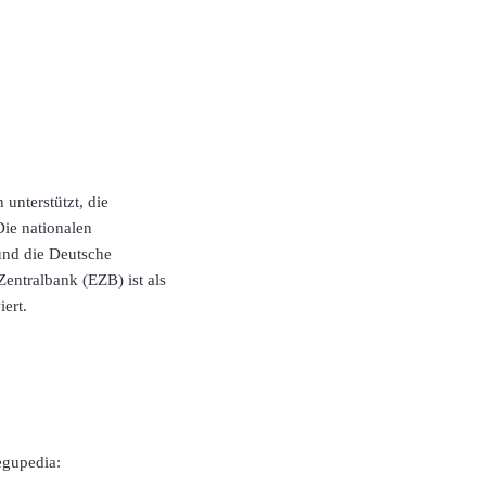
unterstützt, die
Die nationalen
 und die Deutsche
entralbank (EZB) ist als
ert.
egupedia: