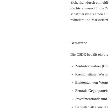
Sicherheit durch einheit
Rechtsrahmens für die Z
schafft erstmals einen e
reduziert und Markteffiz
Betroffene
Die CSDR betrifft ein br
Zentralverwahrer (CS
Kreditinstitute, Wert
Emittenten von Wertp
Zentrale Gegenparteie
Investmentfonds und a
Handelsplätze wie re