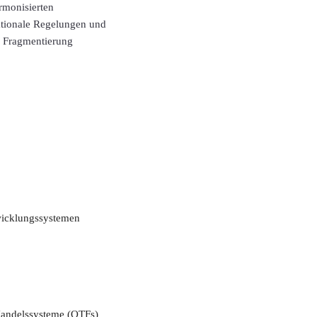
rmonisierten
ationale Regelungen und
h Fragmentierung
bwicklungssystemen
 Handelssysteme (OTFs)