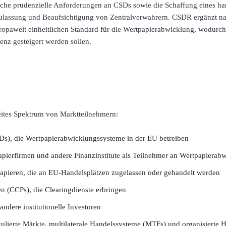
liche prudenzielle Anforderungen an CSDs sowie die Schaffung eines ha
ulassung und Beaufsichtigung von Zentralverwahrern. CSDR ergänzt n
uropaweit einheitlichen Standard für die Wertpapierabwicklung, wodurc
ienz gesteigert werden sollen.
eites Spektrum von Marktteilnehmern:
Ds), die Wertpapierabwicklungssysteme in der EU betreiben
papierfirmen und andere Finanzinstitute als Teilnehmer an Wertpapiera
apieren, die an EU-Handelsplätzen zugelassen oder gehandelt werden
n (CCPs), die Clearingdienste erbringen
ndere institutionelle Investoren
gulierte Märkte, multilaterale Handelssysteme (MTFs) und organisierte