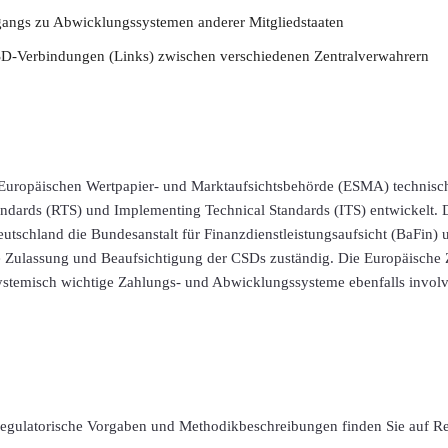
gangs zu Abwicklungssystemen anderer Mitgliedstaaten
D-Verbindungen (Links) zwischen verschiedenen Zentralverwahrern
uropäischen Wertpapier- und Marktaufsichtsbehörde (ESMA) technisch 
ndards (RTS) und Implementing Technical Standards (ITS) entwickelt. 
utschland die Bundesanstalt für Finanzdienstleistungsaufsicht (BaFin)
e Zulassung und Beaufsichtigung der CSDs zuständig. Die Europäische Z
ystemisch wichtige Zahlungs- und Abwicklungssysteme ebenfalls involvi
 regulatorische Vorgaben und Methodikbeschreibungen finden Sie auf R