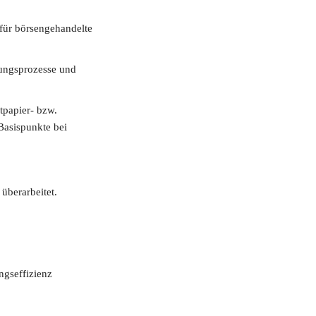
für börsengehandelte
gungsprozesse und
tpapier- bzw.
 Basispunkte bei
überarbeitet.
ngseffizienz