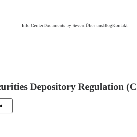
Info Center
Documents by Severn
Über uns
Blog
Kontakt
curities Depository Regulation 
ht