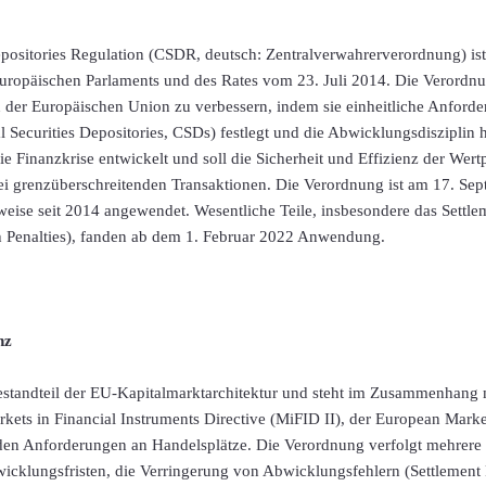
Depositories Regulation (CSDR, deutsch: Zentralverwahrerverordnung) i
ropäischen Parlaments und des Rates vom 23. Juli 2014. Die Verordnung
 der Europäischen Union zu verbessern, indem sie einheitliche Anford
l Securities Depositories, CSDs) festlegt und die Abwicklungsdisziplin
ie Finanzkrise entwickelt und soll die Sicherheit und Effizienz der Wer
ei grenzüberschreitenden Transaktionen. Die Verordnung ist am 17. Sep
tweise seit 2014 angewendet. Wesentliche Teile, insbesondere das Settl
h Penalties), fanden ab dem 1. Februar 2022 Anwendung.
nz
Bestandteil der EU-Kapitalmarktarchitektur und steht im Zusammenhang 
ets in Financial Instruments Directive (MiFID II), der European Market
en Anforderungen an Handelsplätze. Die Verordnung verfolgt mehrere 
cklungsfristen, die Verringerung von Abwicklungsfehlern (Settlement F