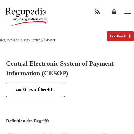
Na
Feedback
Regupedia.de
Info Center
Glossar
Central Electronic System of Payment
Information (CESOP)
zur Glossar-Übersicht
Definition des Begriffs