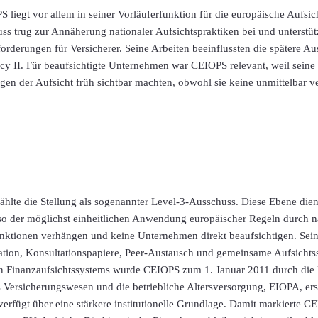
liegt vor allem in seiner Vorläuferfunktion für die europäische Aufsic
ss trug zur Annäherung nationaler Aufsichtspraktiken bei und unterstüt
nforderungen für Versicherer. Seine Arbeiten beeinflussten die spätere A
y II. Für beaufsichtigte Unternehmen war CEIOPS relevant, weil seine 
en der Aufsicht früh sichtbar machten, obwohl sie keine unmittelbar v
hlte die Stellung als sogenannter Level-3-Ausschuss. Diese Ebene dien
so der möglichst einheitlichen Anwendung europäischer Regeln durch n
ktionen verhängen und keine Unternehmen direkt beaufsichtigen. Sei
ation, Konsultationspapiere, Peer-Austausch und gemeinsame Aufsichts
n Finanzaufsichtssystems wurde CEIOPS zum 1. Januar 2011 durch die
 Versicherungswesen und die betriebliche Altersversorgung, EIOPA, erse
verfügt über eine stärkere institutionelle Grundlage. Damit markierte