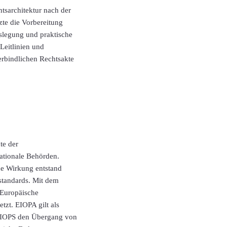
htsarchitektur nach der
zte die Vorbereitung
uslegung und praktische
Leitlinien und
erbindlichen Rechtsakte
te der
ationale Behörden.
ne Wirkung entstand
standards. Mit dem
 Europäische
tzt. EIOPA gilt als
 CEIOPS den Übergang von