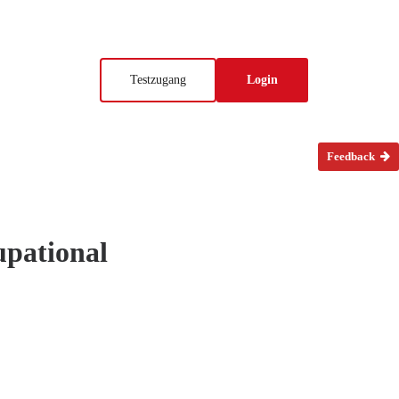
Testzugang
Login
Feedback
upational