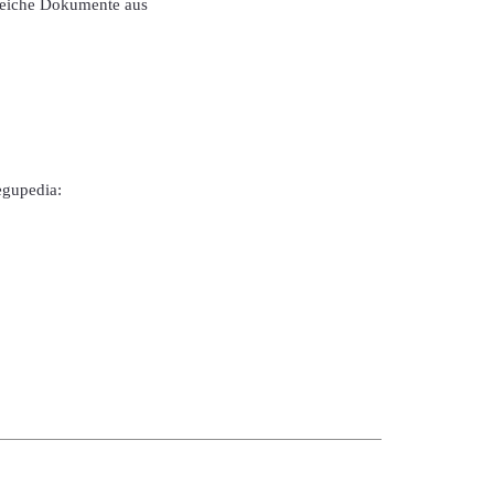
lreiche Dokumente aus
egupedia: