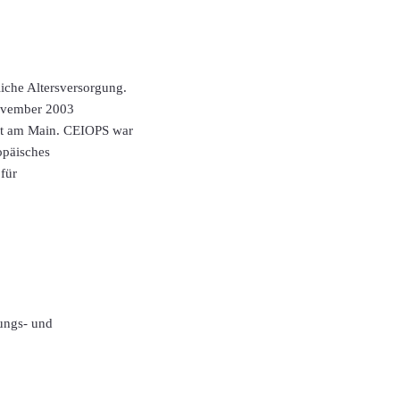
iche Altersversorgung.
November 2003
furt am Main. CEIOPS war
opäisches
für
rungs- und