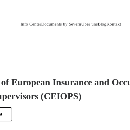
Info Center
Documents by Severn
Über uns
Blog
Kontakt
of European Insurance and Occ
upervisors (CEIOPS)
ht