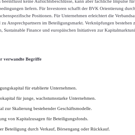
 beeinflusst keine Aufsichtsbeschlüsse, kann aber fachliche Impulse fü
bedingungen liefern. Für Investoren schafft der BVK Orientierung durc
nchenspezifische Positionen. Für Unternehmen erleichtert die Verbands
d zu Ansprechpartnern im Beteiligungsmarkt. Verknüpfungen bestehen
n, Sustainable Finance und europäischen Initiativen zur Kapitalmarktun
er verwandte Begriffe
ligungskapital für etablierte Unternehmen.
ikokapital für junge, wachstumsstarke Unternehmen.
tal zur Skalierung bestehender Geschäftsmodelle.
ung von Kapitalzusagen für Beteiligungsfonds.
ner Beteiligung durch Verkauf, Börsengang oder Rückkauf.