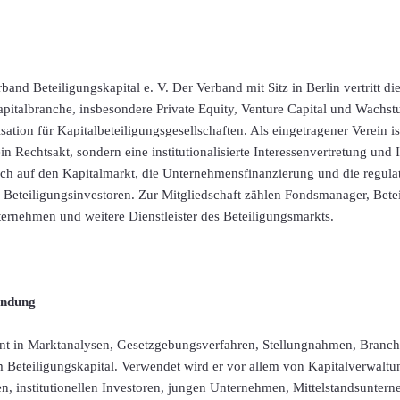
nd Beteiligungskapital e. V. Der Verband mit Sitz in Berlin vertritt die
pitalbranche, insbesondere Private Equity, Venture Capital und Wachstu
ation für Kapitalbeteiligungsgesellschaften. Als eingetragener Verein 
n Rechtsakt, sondern eine institutionalisierte Interessenvertretung und 
sich auf den Kapitalmarkt, die Unternehmensfinanzierung und die regula
eteiligungsinvestoren. Zur Mitgliedschaft zählen Fondsmanager, Betei
ernehmen und weitere Dienstleister des Beteiligungsmarkts.
ndung
nt in Marktanalysen, Gesetzgebungsverfahren, Stellungnahmen, Branche
Beteiligungskapital. Verwendet wird er vor allem von Kapitalverwaltun
en, institutionellen Investoren, jungen Unternehmen, Mittelstandsunter