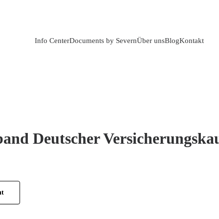
Info Center
Documents by Severn
Über uns
Blog
Kontakt
and Deutscher Versicherungskau
ht