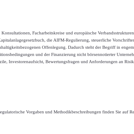
e Konsultationen, Facharbeitskreise und europäische Verbandsstrukture
apitalanlagegesetzbuch, die AIFM-Regulierung, steuerliche Vorschrifte
haltigkeitsbezogenen Offenlegung. Dadurch steht der Begriff in eng
titionsbedingungen und der Finanzierung nicht börsennotierter Unterne
zile, Investorenaufsicht, Bewertungsfragen und Anforderungen an Ri
 regulatorische Vorgaben und Methodikbeschreibungen finden Sie auf R