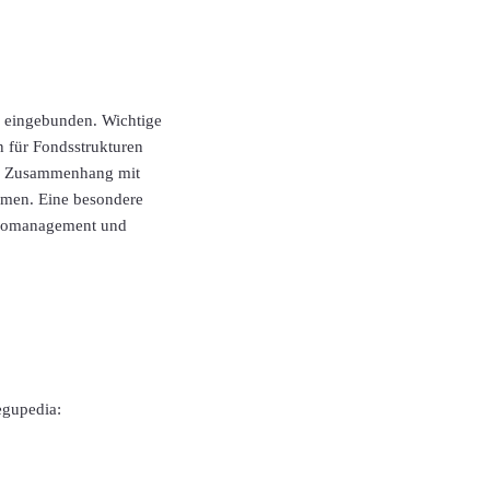
n eingebunden. Wichtige
n für Fondsstrukturen
em Zusammenhang mit
hmen. Eine besondere
sikomanagement und
egupedia: