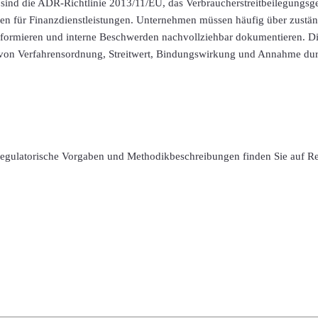
sind die ADR-Richtlinie 2013/11/EU, das Verbraucherstreitbeilegungsg
ben für Finanzdienstleistungen. Unternehmen müssen häufig über zustä
 informieren und interne Beschwerden nachvollziehbar dokumentieren. 
 von Verfahrensordnung, Streitwert, Bindungswirkung und Annahme durc
 regulatorische Vorgaben und Methodikbeschreibungen finden Sie auf R