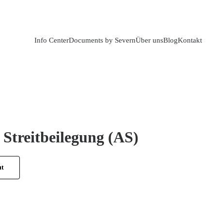
Info Center
Documents by Severn
Über uns
Blog
Kontakt
 Streitbeilegung (AS)
ht