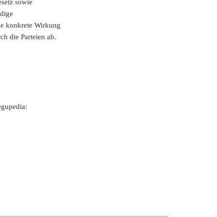
esetz sowie
ndige
Die konkrete Wirkung
h die Parteien ab.
egupedia: