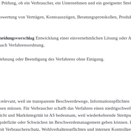
t
Prüfung, ob ein Verbraucher, ein Unternehmen und ein geeigneter Stre
wertung von Verträgen, Kontoauszügen, Beratungsprotokollen, Produ
heidungsvorschlag
Entwicklung einer einvernehmlichen Lösung oder A
nach Verfahrensordnung.
hnung oder Beendigung des Verfahrens ohne Einigung.
te relevant, weil sie transparente Beschwerdewege, Informationspflichten
sen müssen. Für Verbraucher schafft das Verfahren einen niedrigschwel
icht und Marktintegrität ist AS bedeutsam, weil wiederkehrende Streitp
gsdefizite oder Schwächen im Beschwerdemanagement geben können. Da
Verbraucherschutz, Wohlverhaltenspflichten und internen Kontrollpr