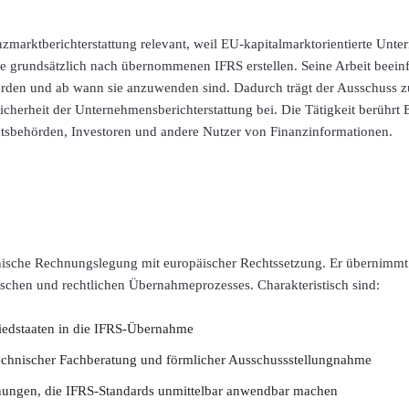
nzmarktberichterstattung relevant, weil EU-kapitalmarktorientierte Unt
e grundsätzlich nach übernommenen IFRS erstellen. Seine Arbeit beeinf
erden und ab wann sie anzuwenden sind. Dadurch trägt der Ausschuss zu
cherheit der Unternehmensberichterstattung bei. Die Tätigkeit berührt 
htsbehörden, Investoren und andere Nutzer von Finanzinformationen.
ische Rechnungslegung mit europäischer Rechtssetzung. Er übernimmt
itischen und rechtlichen Übernahmeprozesses. Charakteristisch sind:
iedstaaten in die IFRS-Übernahme
chnischer Fachberatung und förmlicher Ausschussstellungnahme
ungen, die IFRS-Standards unmittelbar anwendbar machen