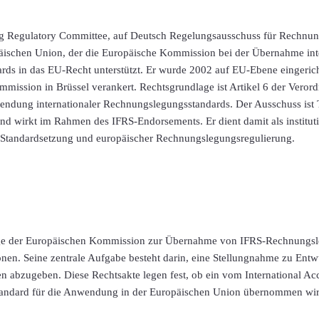
g Regulatory Committee, auf Deutsch Regelungsausschuss für Rechnun
äischen Union, der die Europäische Kommission bei der Übernahme inte
ds in das EU-Recht unterstützt. Er wurde 2002 auf EU-Ebene eingerich
mission in Brüssel verankert. Rechtsgrundlage ist Artikel 6 der Veror
ndung internationaler Rechnungslegungsstandards. Der Ausschuss ist T
d wirkt im Rahmen des IFRS-Endorsements. Er dient damit als institutio
r Standardsetzung und europäischer Rechnungslegungsregulierung.
ge der Europäischen Kommission zur Übernahme von IFRS-Rechnungsl
onen. Seine zentrale Aufgabe besteht darin, eine Stellungnahme zu Ent
n abzugeben. Diese Rechtsakte legen fest, ob ein vom International Ac
Standard für die Anwendung in der Europäischen Union übernommen wir