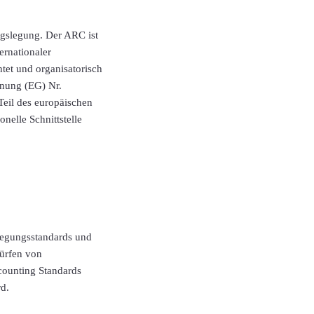
gslegung. Der ARC ist
rnationaler
tet und organisatorisch
dnung (EG) Nr.
eil des europäischen
nelle Schnittstelle
egungsstandards und
würfen von
counting Standards
d.