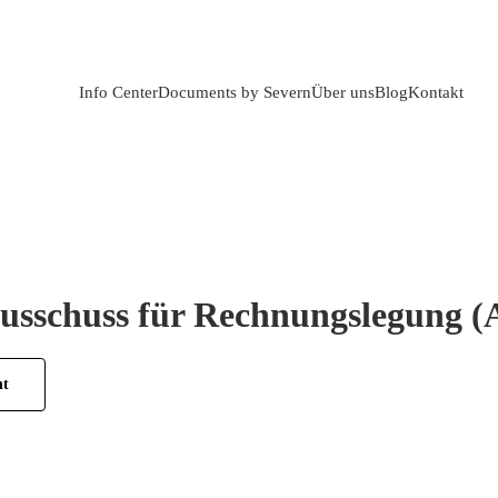
Info Center
Documents by Severn
Über uns
Blog
Kontakt
usschuss für Rechnungslegung 
ht